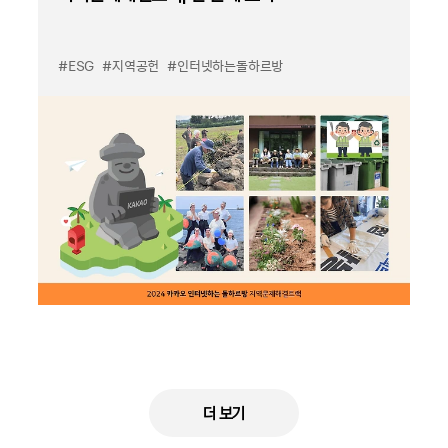
#ESG
#지역공헌
#인터넷하는돌하르방
더 보기