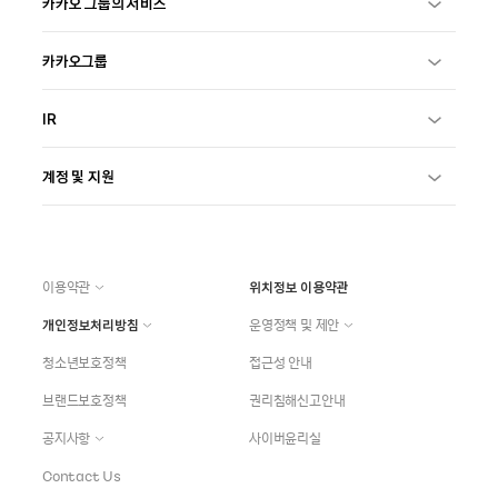
카카오 그룹의 서비스
카카오그룹
IR
계정 및 지원
이용약관
위치정보 이용약관
개인정보처리방침
운영정책 및 제안
청소년보호정책
접근성 안내
브랜드보호정책
권리침해신고안내
공지사항
사이버윤리실
Contact Us