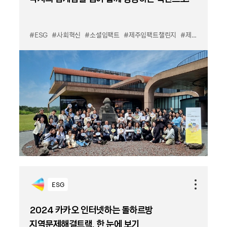
#ESG
#사회혁신
#소셜임팩트
#제주임팩트챌린지
#제주위드카카오
ESG
2024 카카오 인터넷하는 돌하르방
지역문제해결트랙, 한 눈에 보기