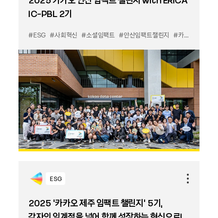
IC-PBL 2기
#ESG
#사회혁신
#소셜임팩트
#안산임팩트챌린지
#카카오데이터센터안산
ESG
2025 '카카오 제주 임팩트 챌린지' 5기,
각자의 임계점을 넘어 함께 성장하는 혁신으로!