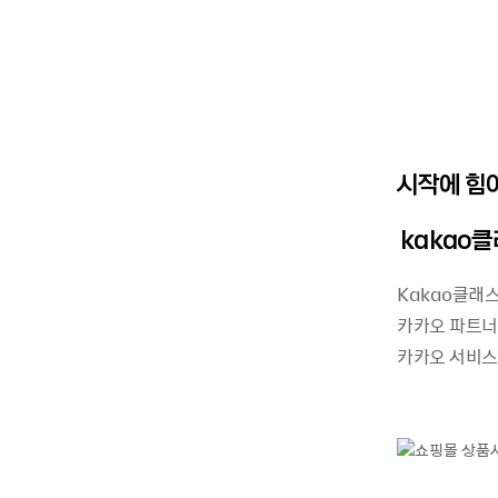
시작에 힘이
kakao
Kakao클래
카카오 파트너,
카카오 서비스