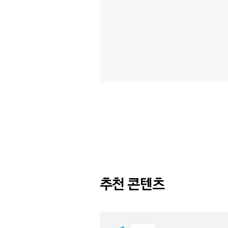
추천 콘텐츠