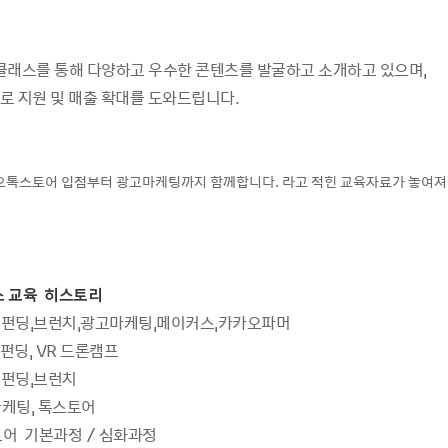
o 클래스를 통해 다양하고 우수한 콘텐츠를 발굴하고 소개하고 있으며,
로 지원 및 매출 확대를 도와드립니다.
스 교육 히스토리
토리펀딩,브런치,광고마케팅,메이커스,카카오파머
리펀딩, VR 드론캠프
리펀딩,브런치
마케팅, 톡스토어
토어 기본과정 / 심화과정