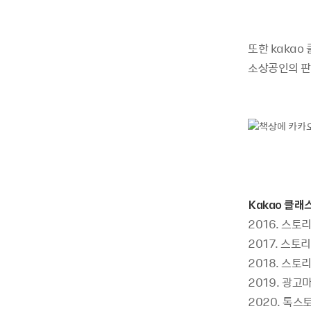
또한 kaka
소상공인의 판
Kakao 클래
2016. 스
2017. 스토
2018. 스토
2019. 광고
2020. 톡스