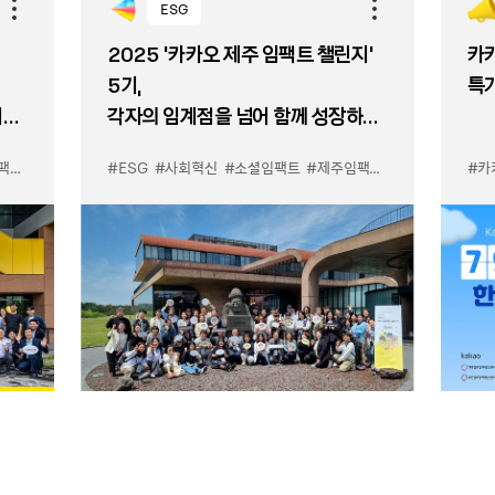
ESG
2025 '카카오 제주 임팩트 챌린지'
카카
5기,
특가
지
각자의 임계점을 넘어 함께 성장하는
혁신으로!
린지
#카카오데이터센터안산
#ESG
#사회혁신
#소셜임팩트
#제주임팩트챌린지
#제주위드
#카