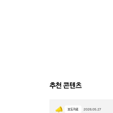
추천 콘텐츠
보도자료
2026.05.27