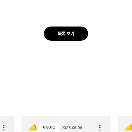
목록 보기
보도자료
2026.08.06