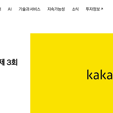
개
AI
기술과 서비스
지속가능성
소식
투자정보
제 3회