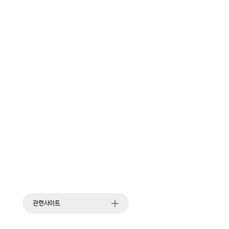
관련사이트