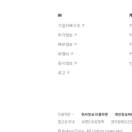
IR
계
기업지배구조
주가정보
재무정보
IR행사
공시정보
공고
이용약관
위치정보 이용약관
개인정보처
접근성 안내
브랜드보호정책
권리침해신고
©
Kakao Corp.
All rights reserved.