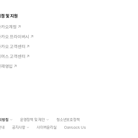
정 및 지원
카카오계정
카카오 프라이버시
카카오 고객센터
커머스 고객센터
인재영입
리방침
운영정책 및 제안
청소년보호정책
안내
공지사항
사이버윤리실
Contact Us