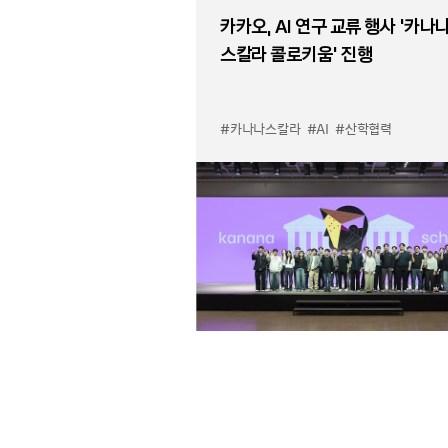
카카오, AI 연구 교류 행사 ‘카나
스칼라 콜로키움’ 진행
#카나나스칼라
#AI
#산학협력