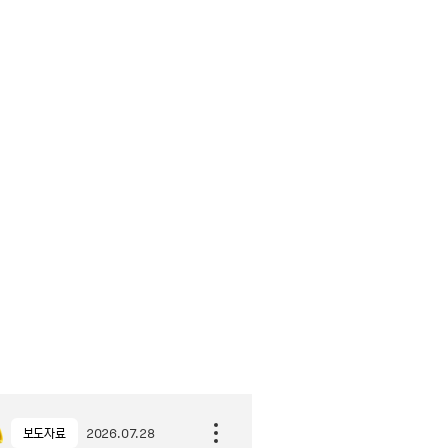
보도자료
2026.07.28