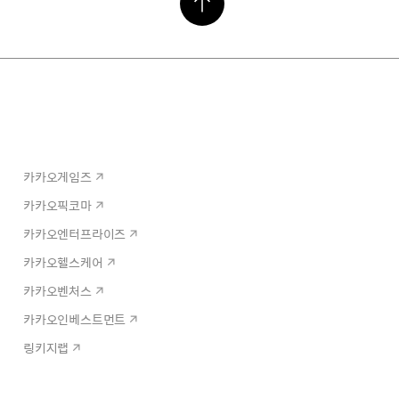
카카오게임즈
카카오픽코마
카카오엔터프라이즈
카카오헬스케어
카카오벤처스
카카오인베스트먼트
링키지랩