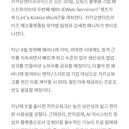
카카오엔터프라이즈는 오는 30일, 오피스 플랫폼 기업 패
스트파이브와 두번째 웨비나(Web Seminar) ‘렛츠카
웍 (Let's Kakao Work)’을 개최한다. 카카오엔터프라
이즈 에코플랫폼팀 정덕범 팀장과 김세정 매니저가 연사로
나선다.
지난 4월 첫번째 웨비나에 이어, 비대면 시대에도 원격 근
무를 지속하면서 빠르게 최고 수준의 업무 생산성과 협업
성과를 만들어낸 노하우를 공유할 예정이다, 더불어 본 웨
비나에 참여하는 벤처/스타트업 기업 대상으로 카카오워
크를 연간 이용 계약할 시 60% 할인가에 제공하는 프로모
션도 발표할 예정이다.
지난해 9월 출시한 카카오워크는 높은 보안성과 쉽고 편리
한 사용성을 갖췄다. 근태관리, 전자결재, AI 어시스턴트 등
업무 플랫폼으로서 갖춰야할 필수적인 기능이 무료 탑재돼