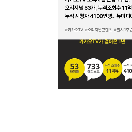
오리지널 53개, 누적조회수 11억
누적 시청자 4100만명... 뉴미디
콘텐츠 시대의 새로운 해법 제시
#카카오TV
#오리지널콘텐츠
#출시1주