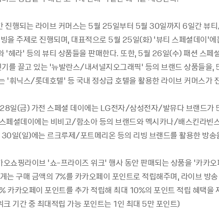
간 진행되는 라이브 커머스는 5월 25일부터 5월 30일까지 6일간 뷰
을 주제로 진행되며, 대표적으로 5월 25일(화) ‘뷰티 스페셜데이’에
와 ‘헤라’ 등의 뷰티 상품들을 판매한다. 또한, 5월 26일(수) 패션 스
인기를 끌고 있는 ‘뉴발란스/내셔널지오그래픽’ 등의 브랜드 상품들을, 5
 ‘휘닉스/롯데호텔’ 등 국내 정상급 호텔을 활용한 라이브 커머스가 
28일(금) 가전 스페셜 데이에는 LG전자/삼성전자/발뮤다 브랜드가 5
스페셜데이에는 비비고/함소아 등의 브랜드와 멕시카나/배스킨라빈스
월 30일(일)에는 르크루제/포트메리온 등의 리빙 브랜드를 활용한 방송
카카오쇼핑라이브 ‘쇼-프라이즈 위크’ 행사 동안 판매되는 상품을 ‘카카오
게는 구매 금액의 7%를 카카오페이 포인트로 적립해주며, 라이브 방송 
% 카카오페이 포인트를 추가 적립해 최대 10%의 포인트 적립 혜택을 제
크 기간 중 최대적립 가능 포인트는 1인 최대 5만 포인트)