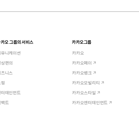
카카오 그룹의 서비스
카카오그룹
커뮤니케이션
카카오
일상편의
카카오페이
비즈니스
카카오뱅크
쇼핑
카카오모빌리티
엔터테인먼트
카카오스타일
임팩트
카카오엔터테인먼트