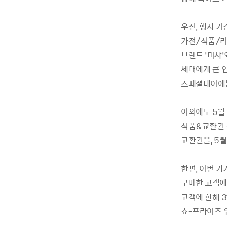
우선, 행사 기
가전/식품/리빙
브랜드 ‘미샤’
세대에게 큰 
스페셜데이에는
이외에도 5월 
식품&교환권 
교환권을, 5
한편, 이번 
구매한 고객에
고객에 한해 3
쇼-프라이즈 위