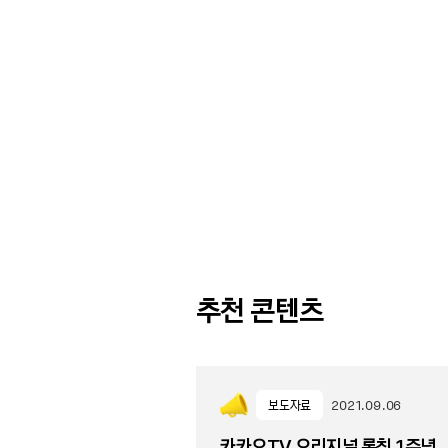
추천 콘텐츠
보도자료
2021.09.06
카카오TV 오리지널 론칭 1주년,