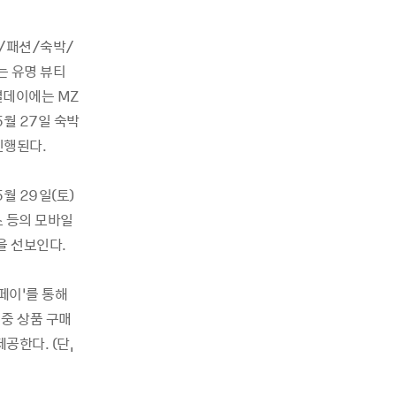
티/패션/숙박/
는 유명 뷰티
페셜데이에는 MZ
월 27일 숙박
진행된다.
월 29일(토)
 등의 모바일
을 선보인다.
페이’를 통해
중 상품 구매
공한다. (단,