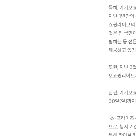
특히, 카카오
지난 1년간의
쇼핑라이브의 
것은 전 국민
립하는 등 전
제공하고 있기
또한, 지난 
오쇼핑라이브가
한편, 카카오
30일(일)까
‘쇼-프라이즈
으로, 행사 
통해 라이브 