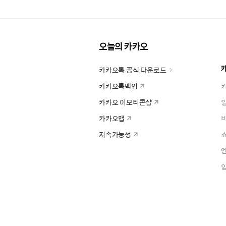
오늘의 카카오
카카오톡 공식 다운로드
카카오톡백업
카카오 이모티콘샵
카카오맵
지속가능성