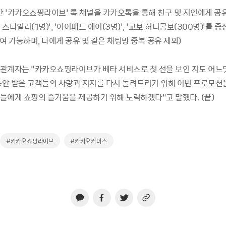
간 ‘카카오쇼핑라이브’ 톡 채널을 카카오톡을 통해 친구 및 지인에게 공유
 스타일러(1명)’, ‘아이패드 에어(3명)’, ‘교보 허니콤보(300명)’를 증정
여 가능하며, 나에게 공유 및 같은 채팅방 중복 공유 제외)
관계자는 “카카오쇼핑라이브가 베타 서비스로 첫 선을 보인 지도 어느덧
그동안 받은 고객들의 사랑과 지지를 다시 돌려드리기 위해 이번 프로모션
들에게 쇼핑의 즐거움을 제공하기 위해 노력하겠다”고 말했다. (끝)
#카카오쇼핑라이브
#카카오커머스