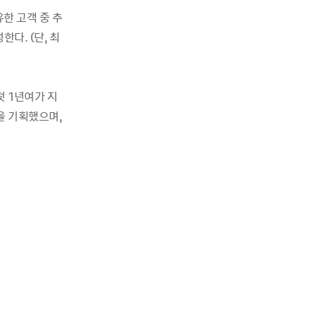
한 고객 중 추
한다. (단, 최
 1년여가 지
을 기획했으며,