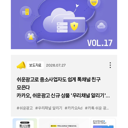
보도자료
2026.07.27
쉬운광고로 중소사업자도 쉽게 톡채널 친구
모은다
카카오, 쉬운광고 신규 상품 '우리채널 알리기'
출시
#쉬운광고
#우리채널 알리기
#카카오Ad
#카톡 쉬운 광고
#카톡 우