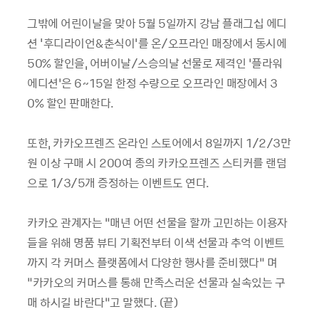
그밖에 어린이날을 맞아 5월 5일까지 강남 플래그십 에디
션 '후디라이언&춘식이'를 온/오프라인 매장에서 동시에
50% 할인을, 어버이날/스승의날 선물로 제격인 ‘플라워
에디션’은 6~15일 한정 수량으로 오프라인 매장에서 3
0% 할인 판매한다.
또한, 카카오프렌즈 온라인 스토어에서 8일까지 1/2/3만
원 이상 구매 시 200여 종의 카카오프렌즈 스티커를 랜덤
으로 1/3/5개 증정하는 이벤트도 연다.
카카오 관계자는 “매년 어떤 선물을 할까 고민하는 이용자
들을 위해 명품 뷰티 기획전부터 이색 선물과 추억 이벤트
까지 각 커머스 플랫폼에서 다양한 행사를 준비했다” 며
“카카오의 커머스를 통해 만족스러운 선물과 실속있는 구
매 하시길 바란다”고 말했다. (끝)