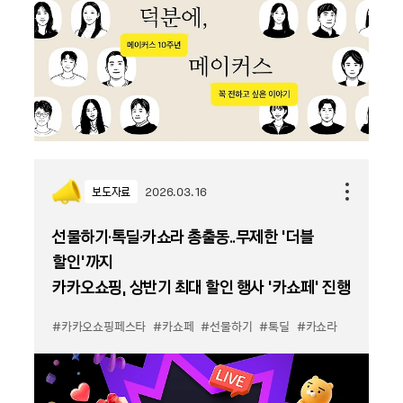
보도자료
2026.03.16
선물하기·톡딜·카쇼라 총출동..무제한 ‘더블
할인’까지
카카오쇼핑, 상반기 최대 할인 행사 ‘카쇼페’ 진행
#카카오쇼핑페스타
#카쇼페
#선물하기
#톡딜
#카쇼라