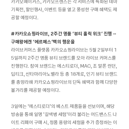
카카오메이커스, 카카오프렌즈는 각 서비스에 특화된 테마
기획전, 할인행사, 이벤트 등을 열고 풍성한 구매 혜택도 제
공할 예정이다.
#카카오쇼핑라이브, 2주간 명품 ‘뷰티 홀릭 위크’ 진행 ∙∙∙
구매왕에겐 ‘에르메스’백의 행운을
라이브커머스 플랫폼 카카오쇼핑라이브는 5월 2일부터 1
5일까지 2주간 명품 뷰티 브랜드를 모아 라이브 커머스를
진행한다. 참여 브랜드는 에스티로더, MAC, 조 말론 런던,
딥티크, 산타마리아노벨라 등 총 18개로, 인기 뷰티 브랜드
를 총망라해 카카오쇼핑라이브의 단독 혜택과 함께 다양한
볼거리를 제공할 예정이다.
3일에는 '에스티로더'의 베스트 제품들을 선보이며, 해당
방송을 통해 일명 '갈색병 세럼'이라 불리는 어드밴스드 나
이트 리페어 구매 시, 정품 용량의 세럼을 추가 증정하는 이