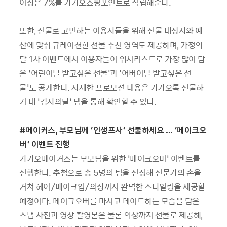
이상은 7%를 카카오쇼핑포인트로 적립해준다.
또한, 선물로 고민하는 이용자들을 위해 선물 대상자와 예
산에 맞춰 큐레이션한 선물 추천 영역도 제공하며, 가정의
달 1차 이벤트에서 이용자들이 위시리스트로 가장 많이 담
은 ‘어린이날 받고싶은 선물'과 '어버이날 받고싶은 선
물'도 공개한다. 자세한 프로모션 내용은 카카오톡 선물하
기 내 ‘감사의달’ 탭을 통해 확인할 수 있다.
#메이커스, 부모님께 ‘인생프사’ 선물하세요 … ‘메이크오
버’ 이벤트 진행
카카오메이커스는 부모님을 위한 ‘메이크오버’ 이벤트를
진행한다. 추첨으로 총 5명의 팀을 선정해 전문가의 손을
거쳐 헤어/메이크업/의상까지 완벽한 스타일링을 제공할
예정이다. 메이크오버를 마치고 데이트하는 모습을 담은
스냅 사진과 영상 촬영본은 물론 의상까지 선물로 제공해,