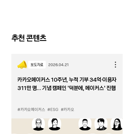
추천 콘텐츠
보도자료
2026.04.21
카카오메이커스 10주년, 누적 기부 34억·이용자
311만 명… 기념 캠페인 ‘덕분에, 메이커스’ 진행
#카카오메이커스
#ESG
#카카오