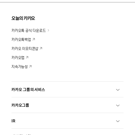
오늘의 카카오
카카오톡 공식 다운로드
카카오톡백업
카카오 이모티콘샵
카카오맵
지속가능성
카카오 그룹의 서비스
카카오그룹
IR