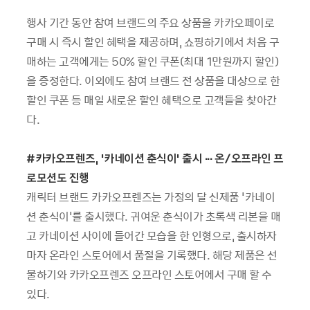
행사 기간 동안 참여 브랜드의 주요 상품을 카카오페이로
구매 시 즉시 할인 혜택을 제공하며, 쇼핑하기에서 처음 구
매하는 고객에게는 50% 할인 쿠폰(최대 1만원까지 할인)
을 증정한다. 이외에도 참여 브랜드 전 상품을 대상으로 한
할인 쿠폰 등 매일 새로운 할인 혜택으로 고객들을 찾아간
다.
#카카오프렌즈, '카네이션 춘식이' 출시 ∙∙∙ 온/오프라인 프
로모션도 진행
캐릭터 브랜드 카카오프렌즈는 가정의 달 신제품 '카네이
션 춘식이'를 출시했다. 귀여운 춘식이가 초록색 리본을 매
고 카네이션 사이에 들어간 모습을 한 인형으로, 출시하자
마자 온라인 스토어에서 품절을 기록했다. 해당 제품은 선
물하기와 카카오프렌즈 오프라인 스토어에서 구매 할 수
있다.