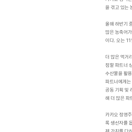
을 겪고 있는 
올해 하반기 
많은 농축어가
이다. 오는 1
더 많은 먹거
점할 파트너 
수산물을 활용
파트너에게는 
공동 기획 및
해 더 많은 
카카오 정영주
록 생산자를 
제 가치를 다