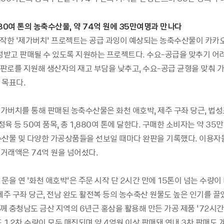
,880여 톤의 농축수산물, 약 74억 원에 35만여명과 만나다
시작한 ‘제가버치’ 프로젝트는 공급 과잉이 예상되는 농축수산물이 카
인정받고 판매될 수 있도록 지원하는 프로젝트다. 수요-공급을 맞추기 어
판로를 지원해 생산자의 재고 부담을 낮추고, 수요-공급 균형을 맞춰 
 목표다.
제가버치를 통해 판매된 농축수산물은 화천 애호박, 제주 구좌 당근, 법성
정육 등 50여 품목, 총 1,880여 톤에 달한다. 구매한 소비자는 약 35만
수산물 및 다양한 가공상품들을 선보일 때마다 완판을 기록했다. 이용자들
 거래액은 74억 원을 넘어섰다.
문을 연 ‘화천 애호박’은 주문 시작 단 2시간 만에 15톤이 넘는 수량
제주 구좌 당근, 전남 완도 활전복 등의 농수축산 원물도 높은 인기를 끌
 충청남도 금산 지역의 6년근 홍삼을 활용해 만든 가공 제품 '72시간
 1,2차 수량이 모두 매진되며 약 4억원 이상 판매돼 연내 3차 판매도