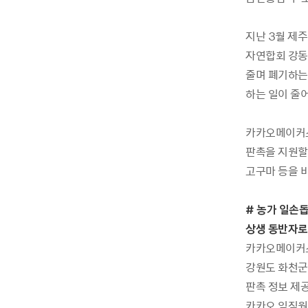
지난 3월 제주
자연합회 강동
줄며 폐기하는
하는 일이 줄어
카카오메이커스
판촉을 지원할
고구마 등을 
# 농가 일손돕
상생 동반자로
카카오메이커스
강원도 화천군
판촉 정보 제공
카카오 임직원