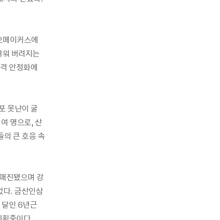
카오메이커스에
려워 버려지는
가격 안정화에
포 못난이 굴
 여 명으로, 산
의 큰 호응 속
이 매진됐으며 강
었다. 금산인삼
 달인 6년근
 계획중이다.