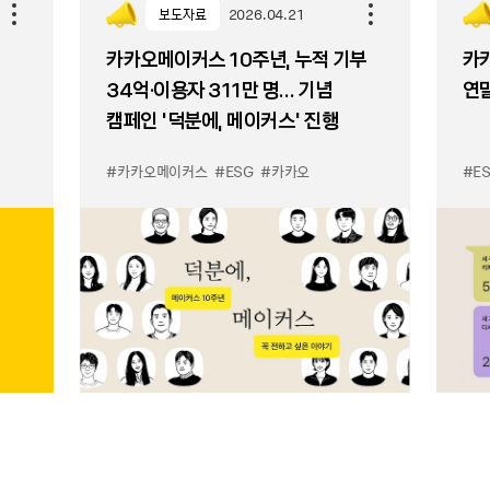
보도자료
2026.04.21
카카오메이커스 10주년, 누적 기부
카카
34억·이용자 311만 명… 기념
연말
캠페인 ‘덕분에, 메이커스’ 진행
#카카오메이커스
#ESG
#카카오
#E