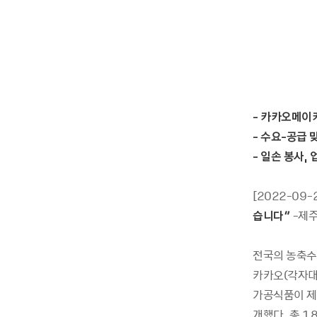
- 카카오메이
- 수요-공급 
- 일손 봉사,
[2022-09-
습니다”
-제주
전국의 농축수
카카오(각자대
가공식품이 제
개했다. 총 1