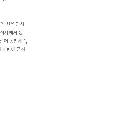
0억 원을 달성
창작자에게 생
산에 동참해 1,
회 전반에 긍정