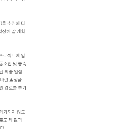
)을 추진해 더
확장해 갈 계획
 프로젝트에 입
동조합 및 농축
된 최종 입점
 마련 ▲상품
원 경로를 추가
 폐기되지 않도
로도 제 값과
다.