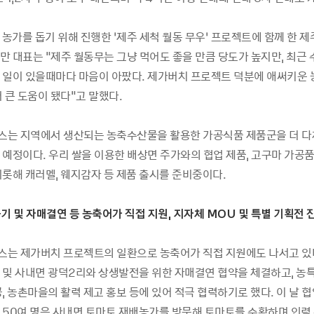
 농가를 돕기 위해 진행한 ‘제주 세척 월동 무우’ 프로젝트에 함께 한 제
만 대표는 "제주 월동무는 그냥 먹어도 좋을 만큼 당도가 높지만, 최근
 일이 있을때마다 마음이 아팠다. 제가버치 프로젝트 덕분에 애써키운
 큰 도움이 됐다"고 말했다.
는 지역에서 생산되는 농축수산물을 활용한 가공식품 제품군을 더 다
 예정이다. 우리 쌀을 이용한 배상면 주가와의 협업 제품, 고구마 가공품
비롯해 캐러멜, 웨지감자 등 제품 출시를 준비중이다.
기 및 자매결연 등 농축어가 직접 지원, 지자체 MOU 및 특별 기획전
는 제가버치 프로젝트의 일환으로 농축어가 직접 지원에도 나서고 있다
 및 사내면 광덕2리와 상생발전을 위한 자매결연 협약을 체결하고, 농
, 농촌마을의 활력 제고 홍보 등에 있어 적극 협력하기로 했다. 이 날 
 50여 명은 사내면 토마토 재배농가를 방문해 토마토를 수확하며 인력