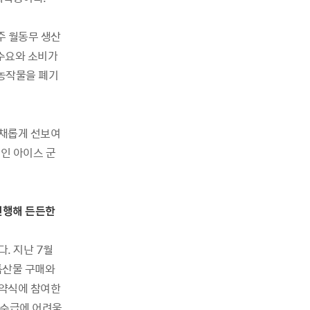
주 월동무 생산
 수요와 소비가
 농작물을 폐기
채롭게 선보여
인 아이스 군
 진행해 든든한
. 지난 7월
특산물 구매와
협약식에 참여한
 수급에 어려움