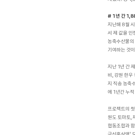
# 1년 간 1
지난해 8월 
서 제 값을 
농축수산물의 
기여하는 것이
지난 1년 간 
비, 강원 한우 
지 직송 농축
에 1년간 누적
프로젝트의 첫 
원도 토마토, 
협동조합과 함께
금산홍삼액' 도