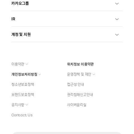
카카오그룹
IR
계정 및 지원
이용약관
위치정보 이용약관
개인정보처리방침
운영정책 및 제안
청소년보호정책
접근성 안내
브랜드보호정책
권리침해신고안내
공지사항
사이버윤리실
Contact Us