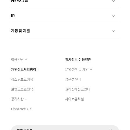
카카오그룹
IR
계정 및 지원
이용약관
위치정보 이용약관
개인정보처리방침
운영정책 및 제안
청소년보호정책
접근성 안내
브랜드보호정책
권리침해신고안내
공지사항
사이버윤리실
Contact Us