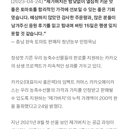
[2023-04-24]
“
제가버치는 밤낮없이 열심히 키운 맛
좋은 토마토를 합리적인 가격에 선보일 수 있는 좋은 기회
였습니다
.
예상하지 않았던 감사한 주문량과
,
많은 분들이
남겨주신 응원 후기를 읽고 힘내며 버틴
15
일은 평생 잊지
못할 것 같습니다
.
”
– 충남 완숙 토마토 판매자 청년농부 민정욱님
정성껏 기른 우리 농축수산물들의 판로를 지원하는 카카오
의 상생 프로젝트가 지속적인 성과를 거두고 있다.
카카오(대표이사 홍은택)의 임팩트 커머스 카카오메이커
스는 우리 농축수산물의 가격과 가치를 인정받고 판매될
수 있도록 지원하는 ‘제가버치’의 누적 거래액이 200억 원
을 돌파했다고 24일 밝혔다.
지난 2021년 8월 첫 선을 보인 제가버치 는 공급 과잉이