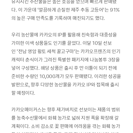
유지시킨 수산물들은 높은 호응을 얻으며 빠르게 판매됐
다. 이 가운데 ‘깔끔하게 손질한 제주 추동 고등어’는 91%
의 높은 구매 만족도를 기록하며 매진되기도 했다.
우리 농산물에 카카오의 IP를 활용해 친숙함과 대중성을
가미한 이색 상품들도 인기를 끌었다. 이달 10일 선보
인 ‘전남 영암 황토 세척 꿀고구마’는 카카오프렌즈의 인기
캐릭터 춘식이가 그려진 특별한 패키지에 나눔봉투 3장을
넣어 구성했다. 해당 상품은 출시 후 만 이틀이 되기 전에
준비한 수량인 10,000개가 모두 판매됐다. 이러한 성공을
발판으로, 향후 다양한 농산물을 카카오 IP와 접목해 출시
할 예정이다.
카카오메이커스는 향후 제가버치로 선보이는 제품의 범위
를 농축수산물에서 화훼 농가로 넓혀 지원 폭을 확장해 갈
계획이다. 소비 감소로 꽃 판매에 어려움을 겪는 화훼 농가