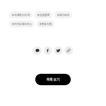
#거래액200억
#상생협력
#제가버치
#카카오메이커스
#판로지원
목록 보기