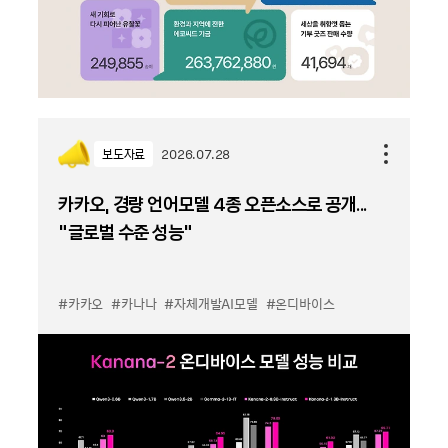
보도자료
2026.07.28
카카오, 경량 언어모델 4종 오픈소스로 공개...
“글로벌 수준 성능”
#카카오
#카나나
#자체개발AI모델
#온디바이스