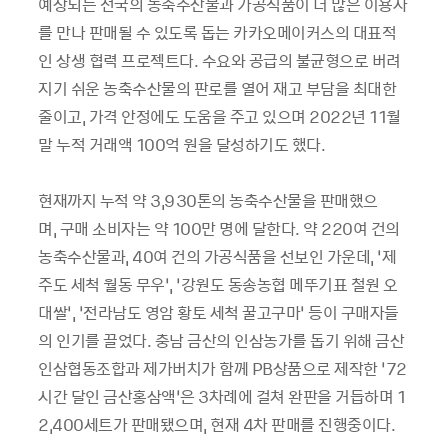
예상되는 전국의 농축수산물과 가공식품이 더 많은 이용자
를 만나 판매될 수 있도록 돕는 카카오메이커스의 대표적
인 상생 협력 프로젝트다. 수요와 공급의 불균형으로 버려
지기 쉬운 농축수산물의 판로를 열어 재고 부담을 최대한
줄이고, 가격 안정에도 도움을 주고 있으며 2022년 11월
말 누적 거래액 100억 원을 달성하기도 했다.
현재까지 누적 약 3,930톤의 농축수산물을 판매했으
며, 구매 소비자는 약 100만 명에 달한다. 약 220여 건의
농축수산물과, 40여 건의 가공식품을 선보인 가운데, ‘제
주도 세척 월동 무우’, ‘강원도 동송농협 메뚜기표 철원 오
대쌀’, ‘전라남도 영암 황토 세척 꿀고구마’ 등이 구매자들
의 인기를 끌었다. 충남 금산의 인삼농가를 돕기 위해 금산
인삼협동조합과 제가버치가 함께 PB상품으로 제작한 ‘72
시간 달인 금산홍삼액’은 3차례에 걸쳐 완판을 거듭하며 1
2,400세트가 판매됐으며, 현재 4차 판매를 진행중이다.