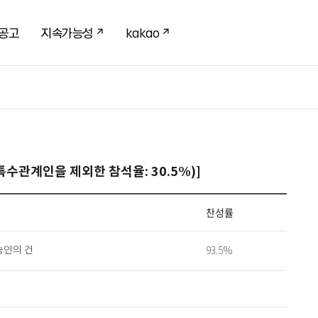
공고
지속가능성
kakao
 특수관계인을 제외한 참석율: 30.5%)]
찬성률
 승인의 건
93.5%