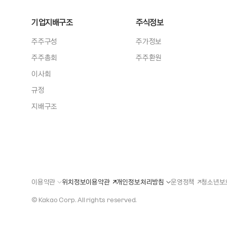
기업지배구조
주식정보
주주구성
주가정보
주주총회
주주환원
이사회
규정
지배구조
이용약관
위치정보이용약관
개인정보처리방침
운영정책
청소년보
© Kakao Corp.
All rights reserved.