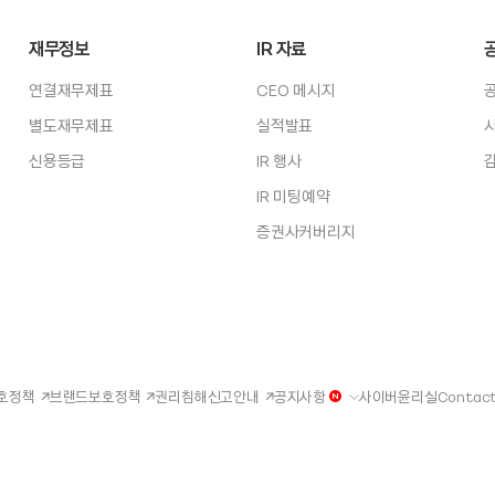
재무정보
IR 자료
연결재무제표
CEO 메시지
별도재무제표
실적발표
신용등급
IR 행사
IR 미팅예약
증권사커버리지
호정책
브랜드보호정책
권리침해신고안내
공지사항
사이버윤리실
Contact