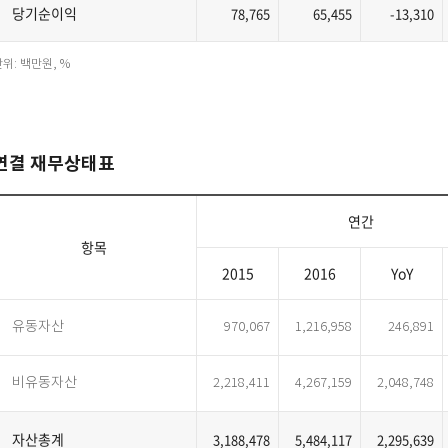
당기순이익
78,765
65,455
-13,310
위: 백만원, %
연결 재무상태표
연간
항목
2015
2016
YoY
유동자산
970,067
1,216,958
246,891
비유동자산
2,218,411
4,267,159
2,048,748
자산총계
3,188,478
5,484,117
2,295,639