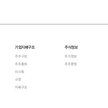
기업지배구조
주식정보
주주구성
주가정보
주주총회
주주환원
이사회
규정
지배구조