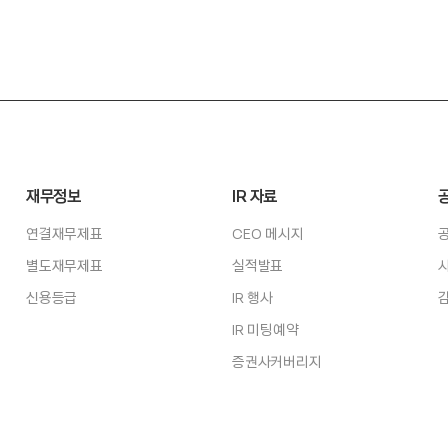
재무정보
IR 자료
연결재무제표
CEO 메시지
별도재무제표
실적발표
신용등급
IR 행사
IR 미팅예약
증권사커버리지