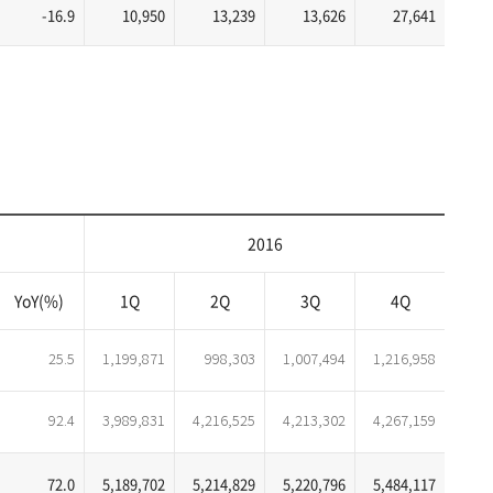
-16.9
10,950
13,239
13,626
27,641
2016
YoY(%)
1Q
2Q
3Q
4Q
25.5
1,199,871
998,303
1,007,494
1,216,958
92.4
3,989,831
4,216,525
4,213,302
4,267,159
72.0
5,189,702
5,214,829
5,220,796
5,484,117