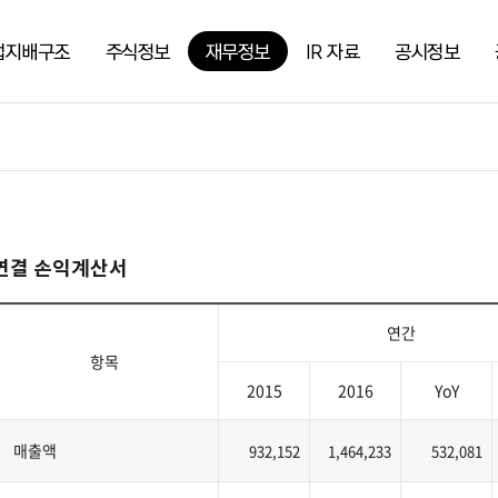
업지배구조
주식정보
재무정보
IR 자료
공시정보
연결 손익계산서
연간
항목
2015
2016
YoY
매출액
932,152
1,464,233
532,081