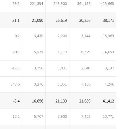
59.8
221,394
349,900
361,136
415,668
31.1
21,090
26,619
30,256
38,171
0.2
3,438
2,206
3,744
15,869
20.9
5,839
5,179
6,329
14,059
-17.5
3,756
9,081
2,648
9,187
548.6
3,276
9,351
7,106
4,246
-8.4
16,656
21,139
21,089
41,412
13.2
5,707
7,900
7,463
13,771