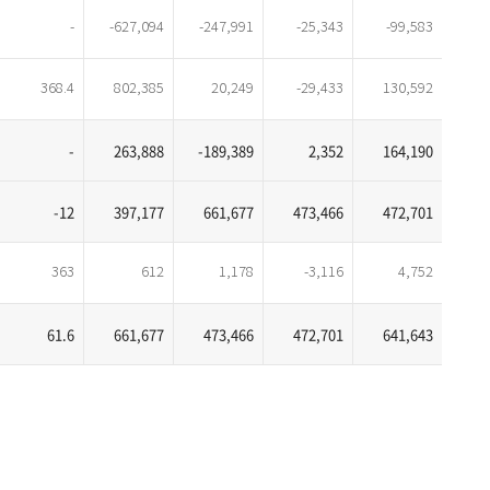
-
-627,094
-247,991
-25,343
-99,583
368.4
802,385
20,249
-29,433
130,592
-
263,888
-189,389
2,352
164,190
-12
397,177
661,677
473,466
472,701
363
612
1,178
-3,116
4,752
61.6
661,677
473,466
472,701
641,643