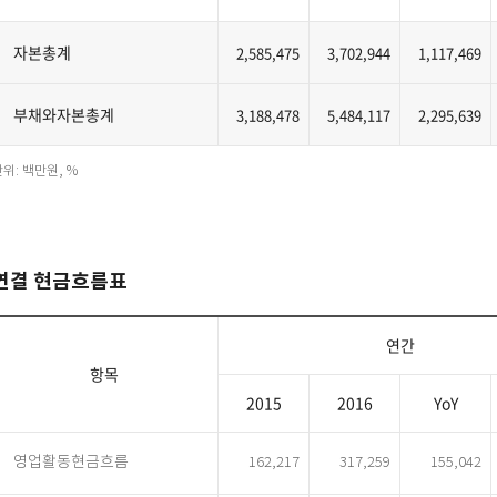
자본총계
2,585,475
3,702,944
1,117,469
부채와자본총계
3,188,478
5,484,117
2,295,639
위: 백만원, %
연결 현금흐름표
연간
항목
2015
2016
YoY
영업활동현금흐름
162,217
317,259
155,042