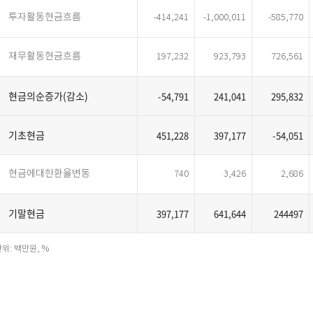
투자활동현금흐름
-414,241
-1,000,011
-585,770
재무활동현금흐름
197,232
923,793
726,561
현금의순증가(감소)
-54,791
241,041
295,832
기초현금
451,228
397,177
-54,051
현금에대한환율변동
740
3,426
2,686
기말현금
397,177
641,644
244497
위: 백만원, %