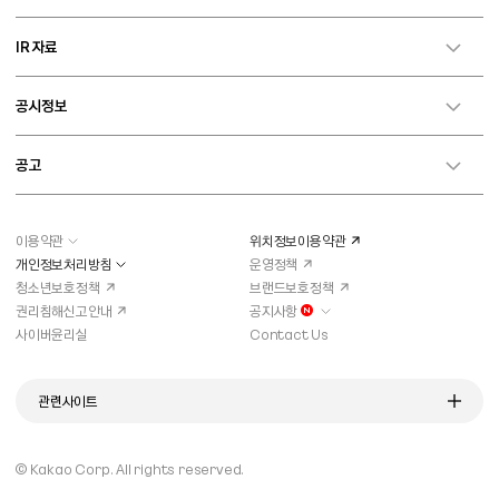
IR 자료
공시정보
공고
이용약관
위치정보이용약관
개인정보처리방침
운영정책
청소년보호정책
브랜드보호정책
권리침해신고안내
공지사항
새로운 알림이 있습니다
사이버윤리실
Contact Us
관련사이트
© Kakao Corp.
All rights reserved.