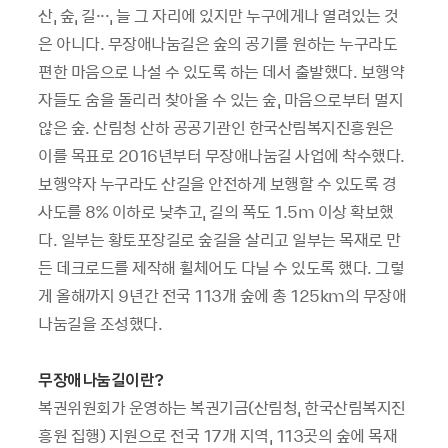
산, 숲, 길···, 늘 그 자리에 있지만 누구에게나 열려있는 것
은 아니다. 무장애나눔길은 숲의 공기를 원하는 누구라도
편한 마음으로 나설 수 있도록 하는 데서 출발했다. 보행약
자들도 숨을 돌리러 찾아올 수 있는 숲, 마음으로부터 멀지
않은 숲. 산림청 산하 공공기관인 한국산림복지진흥원은
이를 목표로 2016년부터 무장애나눔길 사업에 착수했다.
보행약자 누구라도 산길을 안전하게 보행할 수 있도록 경
사도를 8% 이하로 낮추고, 길의 폭도 1.5m 이상 확보했
다. 일부는 황토포장길로 숲길을 살리고 일부는 목재로 만
든 데크로드를 제작해 휠체어도 다닐 수 있도록 했다. 그렇
게 올해까지 9년간 전국 113개 숲에 총 125km의 무장애
나눔길을 조성했다.
무장애나눔길이란?
복권위원회가 운영하는 복권기금(산림청, 한국산림복지진
흥원 집행) 지원으로 전국 17개 지역, 113곳의 숲에 목재