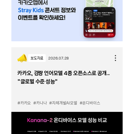
보도자료
2026.07.28
카카오, 경량 언어모델 4종 오픈소스로 공개...
“글로벌 수준 성능”
#카카오
#카나나
#자체개발AI모델
#온디바이스