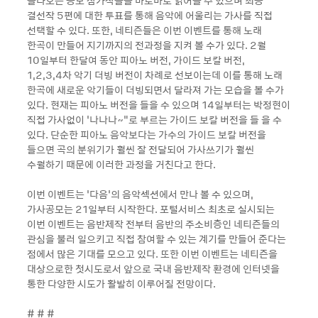
올라오는 공모 참가작들을 바로바로 읽어볼 수 있으며 최종
결선작 5편에 대한 투표를 통해 음악에 어울리는 가사를 직접
선택할 수 있다. 또한, 네티즌들은 이번 이벤트를 통해 노래
한곡이 만들어 지기까지의 전과정을 지켜 볼 수가 있다. 2월
10일부터 한달여 동안 피아노 버전, 가이드 보칼 버전,
1,2,3,4차 악기 더빙 버전이 차례로 선보이는데 이를 통해 노래
한곡에 새로운 악기들이 더빙되면서 달라져 가는 모습을 볼 수가
있다. 현재는 피아노 버전을 들을 수 있으며 14일부터는 박정현이
직접 가사없이 ‘나나나~”로 부르는 가이드 보칼 버전을 들 을 수
있다. 단순한 피아노 음악보다는 가수의 가이드 보칼 버전을
들으면 곡의 분위기가 훨씬 잘 전달되어 가사쓰기가 훨씬
수월하기 때문에 이러한 과정을 거친다고 한다.
이번 이벤트는 ‘다음’의 음악섹션에서 만나 볼 수 있으며,
가사공모는 21일부터 시작한다. 포털서비스 최초로 실시되는
이번 이벤트는 음반제작 전부터 음반의 주소비층인 네티즌들의
관심을 불러 일으키고 직접 참여할 수 있는 계기를 만들어 준다는
점에서 많은 기대를 모으고 있다. 또한 이번 이벤트는 네티즌을
대상으로한 첫시도로서 앞으로 국내 음반제작 환경에 인터넷을
통한 다양한 시도가 활발히 이루어질 전망이다.
# # #