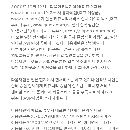
2000년 10월 12일 - 다음커뮤니케이션(대표 이재웅;
www.daum.net )이 자회사 유아이엔(대표 이성균;
www.uin.com)과 일본 커뮤니티서비스 업체 가이아엑스(대표
우에다 유지; www.gaiax.com)와 함께 합작설립한
‘다음재팬“(대표 아오노 류우지; http://japan.daum.net)
이 오늘 일본 현지에서 기자회견을 통해 출범식을 거행하고, 일본
인터넷 ASP시장 공략에 나섰다. 다음재팬은 설립합의가
이루어진 지난 5월 이후 꾸준히 일본 시장 개척을 위한
영업활동을 해 왔으며, 지난 8월 법인설립을 완료하였다.
다음재팬은 오늘 기자회견을 통해 일본 유수의 인터넷 서비스
업체 10여곳과 계약 체결을 발표하였다(회사명 아래 개제).
다음재팬은 일본 현지에서 웹서비스를 하고 있거나 인터넷 사업을
준비 중인 업체에게 커뮤니티 중심의 인스턴트 메시징 서비스,
웹메일 서비스, 홈페이지 제공서비스 등을 주축으로 하여 B2B
위주의 ASP사업을 전개하게 된다.
다음재팬의 아오노 류우지 대표는 “현재 일본의 인터넷
사용인구는 2,700만명에 이르지만 인스턴트 메시징 서비스
이용자는 약 200 만명으로 다소 취약한 편”이라면서 “다양한
기능을 가지고 있는 다음재팬의 인스턴트 메시징 서비스는 서비스