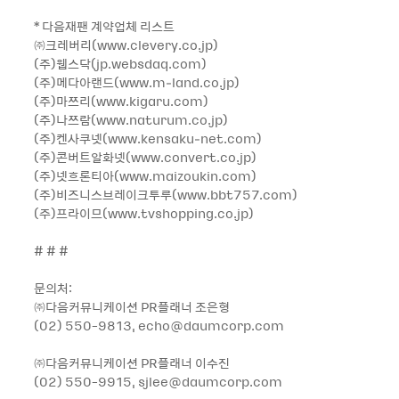
* 다음재팬 계약업체 리스트
㈜크레버리(www.clevery.co.jp)
(주)웹스닥(jp.websdaq.com)
(주)메다아랜드(www.m-land.co.jp)
(주)마쯔리(www.kigaru.com)
(주)나쯔람(www.naturum.co.jp)
(주)켄사쿠넷(www.kensaku-net.com)
(주)콘버트알화넷(www.convert.co.jp)
(주)넷흐론티아(www.maizoukin.com)
(주)비즈니스브레이크투루(www.bbt757.com)
(주)프라이므(www.tvshopping.co.jp)
# # #
문의처:
㈜다음커뮤니케이션 PR플래너 조은형
(02) 550-9813, echo@daumcorp.com
㈜다음커뮤니케이션 PR플래너 이수진
(02) 550-9915, sjlee@daumcorp.com