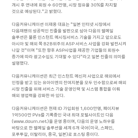
개시 후 연내에 회원 수 60만명, 시장 점유율 30%를 차지할
것으로 예상된다.”고 밝혔다.
다음커뮤니케이션 이재웅 대표는 “일본 인터넷 시장에서
다음재팬의 성공적인 진출을 발판으로 삼아 다음의 웹메일
솔루션은 물론 인스턴트 메시징서비스 기술을 가지고 앞으로도
아시아 및 해외 쪽 B2B위주의 ASP 서비스 사업을 강화 발전시켜
나갈 것”이며 “또한 향후 ASP사업을 제공한 기업들의 회원수
증가에 따라 광고수입도 기대할 수 있다”라고 일본 진출의 의미를
설명했다.
다음커뮤니케이션은 최근 인스턴트 메신저 사업으로 해외에서
인정을 받고 있는 유아이엔의 잔여지분을 모두 인수함으로써 해외
시장 진출을 위해 서비스 기술 운영인력 및 시스템 통합을 이뤄
해외 영업력을 강화한 바 있다.
다음커뮤니케이션은 현재 ID 가입회원 1,600만명, 페이지뷰
1억500만 PVs를 기록중인 국내 최대 포털사이트인 다음
(www.daum.net)을 운영 중이며, 다음의 운영 노하우를
바탕으로 한 웹메일 솔루션을 세계 6개 국어(미국, 스페인,
포루투갈, 이탈리아, 중국, 일본)로 호스팅 중이다.