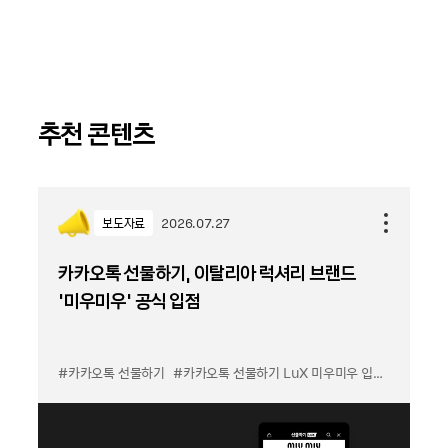
추천 콘텐츠
보도자료
2026.07.27
카카오톡 선물하기, 이탈리아 럭셔리 브랜드
'미우미우' 공식 입점
#카카오톡 선물하기
#카카오톡 선물하기 LuX 미우미우 입점
#선물하기