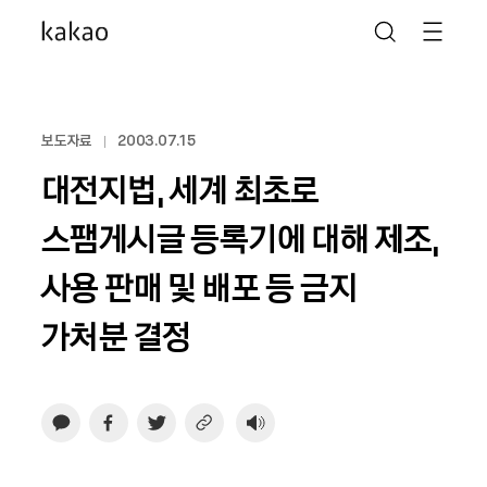
보도자료
2003.07.15
대전지법, 세계 최초로
스팸게시글 등록기에 대해 제조,
사용 판매 및 배포 등 금지
가처분 결정