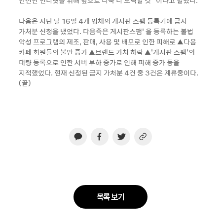
안전한 인터넷을 위해 앞으로 더욱 더 노력할 것” 이라고 말했다.
다음은 지난 달 16일 4개 업체의 게시판 스팸 등록기에 금지
가처분 신청을 냈었다. 다음측은 게시판스팸’ 을 등록하는 불법
악성 프로그램의 제조, 판매, 사용 및 배포로 인한 피해로 ▲다음
카페 회원들의 불만 증가 ▲브랜드 가치 하락 ▲’게시판 스팸’의
대량 등록으로 인한 서버 부하 증가로 인해 피해 증가 등을
지적했었다. 현재 신청된 금지 가처분 4건 중 3건은 계류중이다.
(끝)
목록 보기