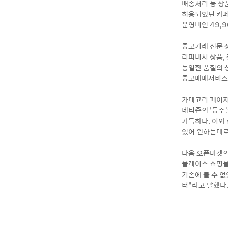
배송처리 등 상
허용되었던 카페
운영비인 49,
중고거래 전문 
리퍼비시 상품,
동일한 품질의 
중고매매서비스를
카테고리 페이지
네티즌의 ‘등수
가득하다. 이와
있어 원하는대로
다음 오픈마켓의
플레이스 쇼핑몰
기존에 볼 수 
터”라고 말했다.