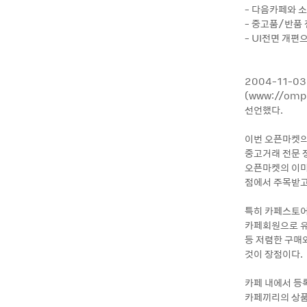
- 다음카페와 소
- 중고품/반품 
- UI전면 개
2004-11-
(www://om
선언했다.
이번 오픈마켓의
중고거래 전문 
오픈마켓의 이미지
점에서 주목받고
특히 카페스토어
카페회원으로 유
등 저렴한 구매와
것이 장점이다.
카페 내에서 등
카페끼리의 상품