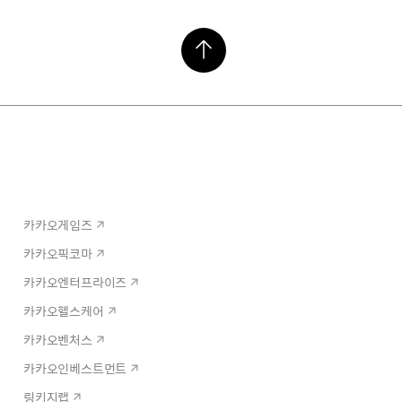
카카오게임즈
카카오픽코마
카카오엔터프라이즈
카카오헬스케어
카카오벤처스
카카오인베스트먼트
링키지랩