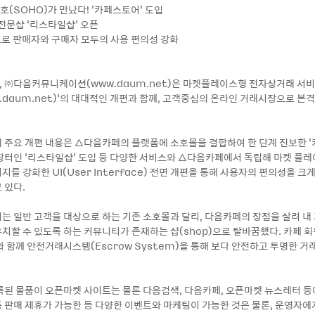
호(SOHO)가 만났다! ‘카페스토어’ 도입
전문샵 ‘리스타일샵’ 오픈
편으로 판매자와 구매자 모두의 사용 편의성 강화
03, ㈜다음커뮤니케이션(www.daum.net)은 마켓플레이스형 전자상거래 서
p.daum.net)’의 대대적인 개편과 함께, 고객중심의 온라인 거래시장으로 본
 주요 개편 내용은 △다음카페의 플랫폼에 소호몰을 결합하여 한 단계 진보한 ‘
장터인 ‘리스타일샵’ 도입 등 다양한 서비스와 △다음카페에서 독립해 마켓 플
를 강화한 UI(User Interface) 전면 개편을 통해 사용자의 편의성을 크
 있다.
는 일반 고객을 대상으로 하는 기존 소호몰과 달리, 다음카페의 장점을 살려 내
치할 수 있도록 하는 커뮤니티가 존재하는 샵(shop)으로 탈바꿈했다. 카페 
 함께 안전거래시스템(Escrow System)을 통해 보다 안전하고 투명한 거래
록된 물품이 오픈마켓 사이트는 물론 다음검색, 다음카페, 오픈마켓 뉴스레터 등
 판매 제휴가 가능한 등 다양한 이벤트와 마케팅이 가능한 것은 물론, 운영자에