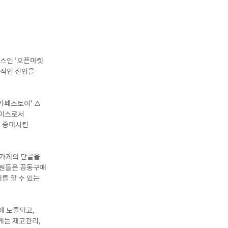
비스인 ‘오픈마켓
격적인 진입을
카페스토어’ △
레이스로서
게 증대시킨
 가게의 단골을
회원들은 공동구매
를 할 수 있는
에 노출되고,
게는 재고관리,