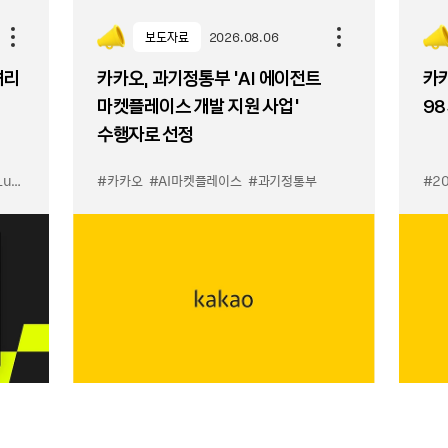
보도자료
2026.08.06
셔리
카카오, 과기정통부 ‘AI 에이전트
카카
마켓플레이스 개발 지원 사업’
98
수행자로 선정
입점
#카카오
#선물하기 LuX
#AI마켓플레이스
#선물하기 미우미우 입점
#과기정통부
#MiuMiu
#2