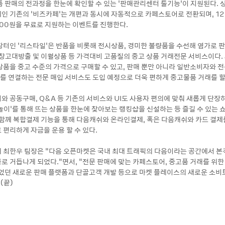
품 판매의 전과정을 한눈에 확인할 수 있는 ‘판매관리센터 툴기능’이 지원된다.
인 기존의 ‘비즈카페’는 개편과 동시에 자동적으로 카페스토어로 전환되며, 12
900원을 무료로 지원하는 이벤트를 진행한다.
장터인 ‘리스타일’은 반품을 비롯해 전시상품, 경미한 불량품을 수선해 염가로 
 창고대방출 및 이월상품 등 가격대비 고품질의 중고 상품 거래전문 서비스이다.
상품을 중고 수준의 가격으로 구매할 수 있고, 판매 뿐만 아니라 일반소비자와 
 연결하는 전문 매입 서비스도 도입 예정으로 더욱 편하게 중고물품 거래를 할 
와 공동구매, Q&A 등 기존의 서비스와 UI도 사용자 편의에 맞춰 새롭게 단장
놀이’를 통해 뜨는 상품을 한눈에 찾아보는 랭킹샵을 신설하는 등 즐길 수 있는
 함께 복합결제 기능을 통해 다음캐쉬와 온라인결제, 혹은 다음캐쉬와 카드 결제
 편리하게 자금을 운용 할 수 있다.
 최한우 팀장은 “다음 오픈마켓은 국내 최대 트래픽의 다음이라는 공간에서 본
로 거듭나게 되었다.”면서, “전문 판매에 맞는 카페스토어, 중고품 거래를 위한
없었던 새로운 판매 플랫폼과 단골고객 개발 등으로 마켓 플레이스의 새로운 소
(끝)