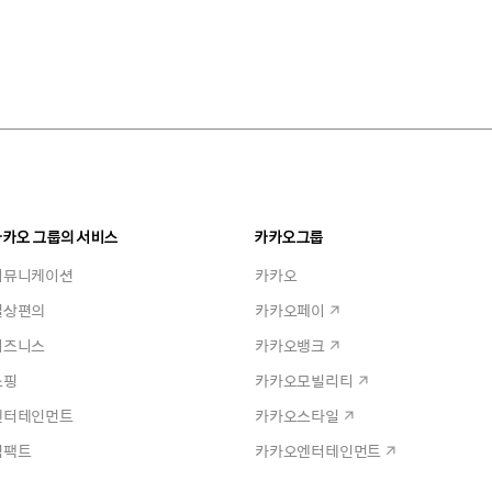
카카오 그룹의 서비스
카카오그룹
커뮤니케이션
카카오
일상편의
카카오페이
비즈니스
카카오뱅크
쇼핑
카카오모빌리티
엔터테인먼트
카카오스타일
임팩트
카카오엔터테인먼트