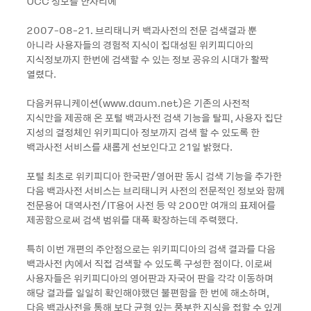
UCC 정보를 한자리에
2007-08-21. 브리태니커 백과사전의 전문 검색결과 뿐
아니라 사용자들의 경험적 지식이 집대성된 위키피디아의
지식정보까지 한번에 검색할 수 있는 정보 공유의 시대가 활짝
열렸다.
다음커뮤니케이션(www.daum.net)은 기존의 사전적
지식만을 제공해 온 포털 백과사전 검색 기능을 탈피, 사용자 집단
지성의 결정체인 위키피디아 정보까지 검색 할 수 있도록 한
백과사전 서비스를 새롭게 선보인다고 21일 밝혔다.
포털 최초로 위키피디아 한국판/영어판 동시 검색 기능을 추가한
다음 백과사전 서비스는 브리태니커 사전의 전문적인 정보와 함께
전문용어 대역사전/IT용어 사전 등 약 200만 여개의 표제어를
제공함으로써 검색 범위를 대폭 확장하는데 주력했다.
특히 이번 개편의 주안점으로는 위키피디아의 검색 결과를 다음
백과사전 內에서 직접 검색할 수 있도록 구성한 점이다. 이로써
사용자들은 위키피디아의 영어판과 자국어 판을 각각 이동하며
해당 결과를 일일히 확인해야했던 불편함을 한 번에 해소하며,
다음 백과사전을 통해 보다 균형 있는 풍부한 지식을 접할 수 있게