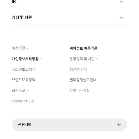
IR
계정 및 지원
이용약관
위치정보 이용약관
개인정보처리방침
운영정책 및 제안
청소년보호정책
접근성 안내
브랜드보호정책
권리침해신고안내
공지사항
사이버윤리실
Contact Us
관련사이트