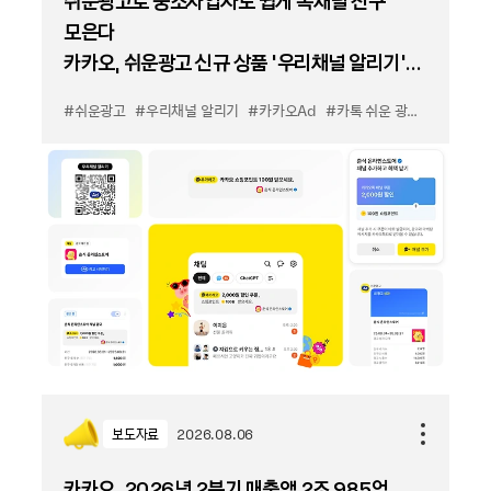
쉬운광고로 중소사업자도 쉽게 톡채널 친구
모은다
카카오, 쉬운광고 신규 상품 '우리채널 알리기'
출시
#쉬운광고
#우리채널 알리기
#카카오Ad
#카톡 쉬운 광고
#카톡 우
보도자료
2026.08.06
카카오, 2026년 2분기 매출액 2조 985억