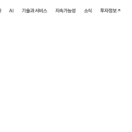
개
AI
기술과 서비스
지속가능성
소식
투자정보
 AI를 만나
 다시 한번 