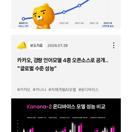
보도자료
2026.07.28
카카오, 경량 언어모델 4종 오픈소스로 공개...
“글로벌 수준 성능”
#카카오
#카나나
#자체개발AI모델
#온디바이스