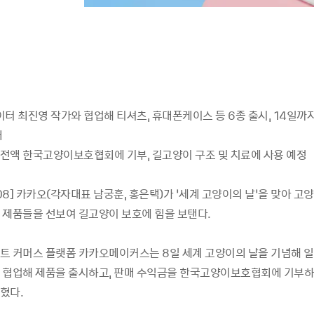
이터 최진영 작가와 협업해 티셔츠, 휴대폰케이스 등 6종 출시, 14일까
매
금 전액 한국고양이보호협회에 기부, 길고양이 구조 및 치료에 사용 예정
-08] 카카오(각자대표 남궁훈, 홍은택)가 ‘세계 고양이의 날’을 맞아 
 제품들을 선보여 길고양이 보호에 힘을 보탠다.
트 커머스 플랫폼 카카오메이커스는 8일 세계 고양이의 날을 기념해
 협업해 제품을 출시하고, 판매 수익금을 한국고양이보호협회에 기부
혔다.