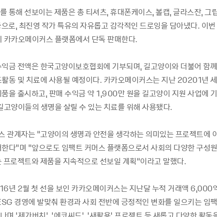
 통해 선보이는 제품은 총 티셔츠, 휴대폰케이스, 볼캡, 글라스잔, 그
6종으로, 최진영 작가 특유의 자유롭고 감각적인 드로잉을 담아냈다. 이번
지 카카오메이커스 플랫폼에서 단독 판매한다.
수익금 전액은 한국고양이보호협회에 기부되며, 길고양이와 더불어 함께 
조활동 및 치료에 사용될 예정이다. 카카오메이커스는 지난 20201년 
품을 출시하고, 판매 수익금 약 1,900만 원을 길고양이 지원 사업에 기
 길고양이들의 생명을 살릴 수 있는 치료를 위해 사용됐다.
 관계자는 “고양이의 생명과 안전을 생각하는 의미있는 프로젝트에 
대한다”며 “앞으로도 임팩트 커머스 플랫폼으로서 사회의 다양한 구성
는 프로젝트와 제품을 지속적으로 선보일 계획”이라고 말했다.
016년 2월 첫 선을 보인 카카오메이커스는 지난달 누적 거래액 6,000
 ESG 경영에 발맞춰 환경과 사회 전반에 긍정적인 변화를 일으키는 임팩
며 ‘제가버치’, ‘에코씨드’, ‘새활용’ 프로젝트 등 새롭고 다양한 활동