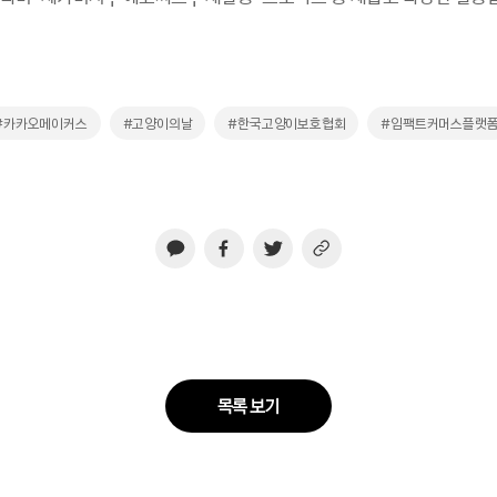
#카카오메이커스
#고양이의날
#한국고양이보호협회
#임팩트커머스플랫
목록 보기