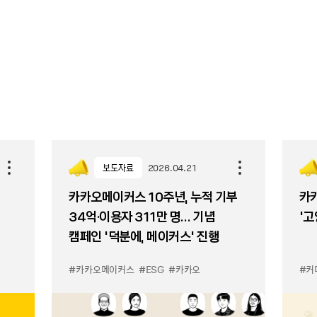
보도자료
2026.04.21
카카오메이커스 10주년, 누적 기부
카
34억·이용자 311만 명… 기념
‘고
캠페인 ‘덕분에, 메이커스’ 진행
#카카오메이커스
#ESG
#카카오
#커