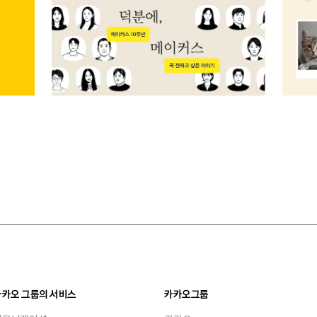
카카오 그룹의 서비스
카카오그룹