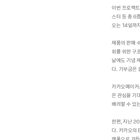
이번 프로젝트를
스터 등 총 
오는 14일까
제품의 판매 
회를 위한 구
날에도 기념 제
다. 기부금은
카카오메이커스
은 관심을 기
배려할 수 있
한편, 지난 2
다. 카카오의
랫폼으로 거듭나