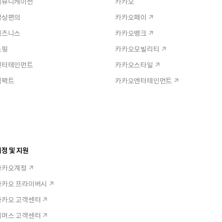
커뮤니케이션
카카오
일상편의
카카오페이
비즈니스
카카오뱅크
쇼핑
카카오모빌리티
엔터테인먼트
카카오스타일
임팩트
카카오엔터테인먼트
정 및 지원
카카오계정
카카오 프라이버시
카카오 고객센터
커머스 고객센터