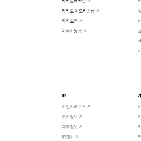
카카오톡백업
카카오 이모티콘샵
카카오맵
지속가능성
IR
계
기업지배구조
주가정보
재무정보
IR행사