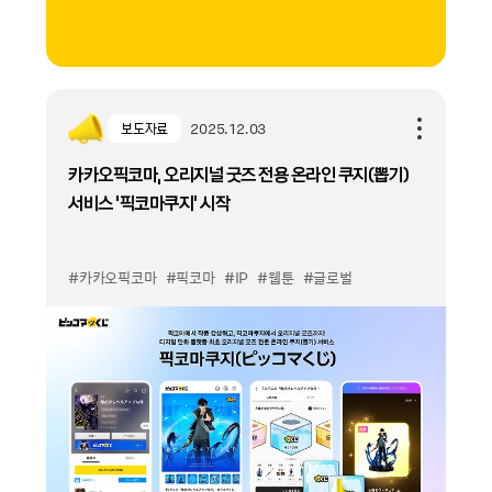
보도자료
2025.12.03
카카오픽코마, 오리지널 굿즈 전용 온라인 쿠지(뽑기)
서비스 ‘픽코마쿠지’ 시작
#카카오픽코마
#픽코마
#IP
#웹툰
#글로벌