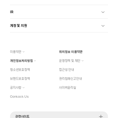
IR
계정 및 지원
이용약관
위치정보 이용약관
개인정보처리방침
운영정책 및 제안
청소년보호정책
접근성 안내
브랜드보호정책
권리침해신고안내
공지사항
사이버윤리실
Contact Us
관련사이트