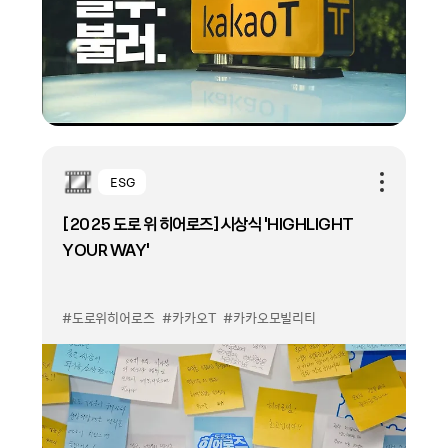
ESG
[2025 도로 위 히어로즈] 시상식 ‘HIGHLIGHT
YOUR WAY’
#도로위히어로즈
#카카오T
#카카오모빌리티