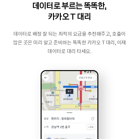
데이터로 부르는 똑똑한,
카카오 T 대리
데이터로 배정 잘 되는 최적의 요금을 추천해주고, 호출이
많은 곳은 미리 알고 준비하는 똑똑한 카카오 T 대리, 이제
데이터로 대리 타세요.