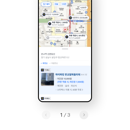
1
/
3