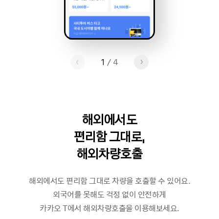
1
/
4
해외에서도
편리함 그대로,
해외차량호출
해외에서도 편리함 그대로 차량을 호출할 수 있어요.
외국어를 못해도 걱정 없이 안전하게
카카오 T에서 해외차량호출을 이용해보세요.