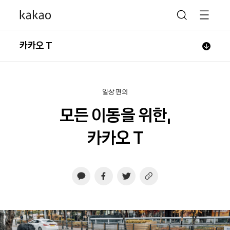
카카오 T
일상 편의
모든 이동을 위한,
카카오 T