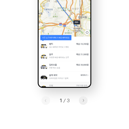
1
/
3