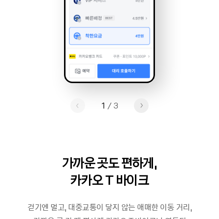
1
/
3
가까운 곳도 편하게,
카카오 T 바이크
걷기엔 멀고, 대중교통이 닿지 않는 애매한 이동 거리,