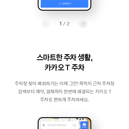
1
/
2
스마트한 주차 생활,
카카오 T 주차
주차장 찾아 배회하기는 이제 그만! 목적지 근처 주차장
검색부터 예약, 결제까지 한번에 해결되는 카카오 T
주차로 편하게 주차하세요.