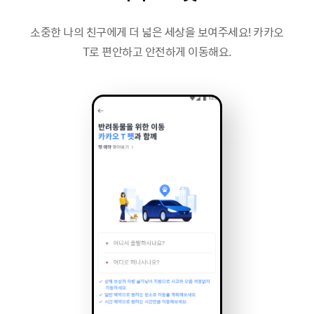
소중한 나의 친구에게 더 넓은 세상을 보여주세요! 카카오
T로 편안하고 안전하게 이동해요.