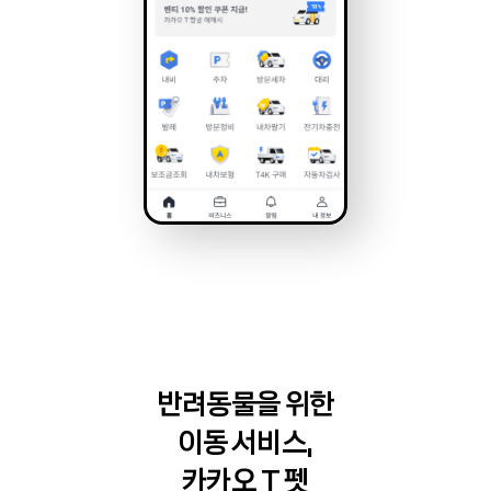
반려동물을 위한
이동 서비스,
카카오 T 펫