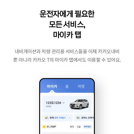
운전자에게 필요한
모든 서비스,
마이카 탭
내비게이션과 차량 관리용 서비스들을 이제 카카오내비
뿐 아니라 카카오 T의 마이카 탭에서도 이용할 수 있어요.