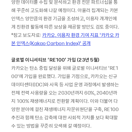
양한 데이터를 수집 및 분석하고 환경 전문 파트너십을 통
해 꾸준히 고도화해 나갈 예정이다. 아울러 집계되는 카본
인덱스 양만큼의 환경 기금을 조성하고, 이용자 개개인에
게 친환경 활동에 따른 보상을 제공할 방안도 검토 중이다.
*참고 보도자료:
카카오, 이용자 환경 기여 지표 ‘카카오 카
본 인덱스(Kakao Carbon Index)’ 공개
글로벌 이니셔티브
‘RE100’
가입
(23
년
5
월
)
카카오는 탄소 중립 달성을 위해 글로벌 이니셔티브 ‘RE1
00’에 가입을 완료했다. 가입을 기점으로, 카카오는 신규
데이터센터(IDC)와 사옥 등 사업 운영 과정에서 발생하는
전체 전력 사용량을 오는 2030년까지 60%, 2040년까
지 100% 재생에너지로 전환할 계획이다. 이와 더불어 다
양한 분야에 걸친 재생에너지 자문위원단을 구축, RE100
추진과 함께 탄소 감축에 대한 사회적 가치를 보다 확대할
수 있는 방법을 꾸준히 모색해 갈 예정이다.