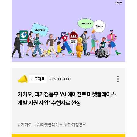
보도자료
2026.08.06
카카오, 과기정통부 ‘AI 에이전트 마켓플레이스
개발 지원 사업’ 수행자로 선정
#카카오
#AI마켓플레이스
#과기정통부