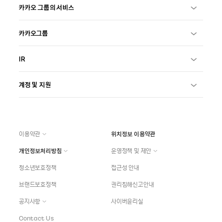
카카오 그룹의 서비스
카카오그룹
IR
계정 및 지원
이용약관
위치정보 이용약관
개인정보처리방침
운영정책 및 제안
청소년보호정책
접근성 안내
브랜드보호정책
권리침해신고안내
공지사항
사이버윤리실
Contact Us