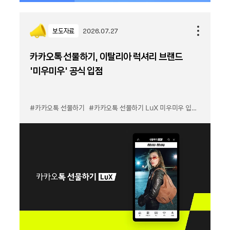
보도자료
2026.07.27
카카오톡 선물하기, 이탈리아 럭셔리 브랜드
'미우미우' 공식 입점
#카카오톡 선물하기
#카카오톡 선물하기 LuX 미우미우 입점
#선물하기