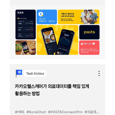
Tech Ethics
카카오헬스케어가 의료데이터를 책임 있게
활용하는 방법
#HRS
#KareChat
#PASTAConnectPro
#의료데이터
#카카