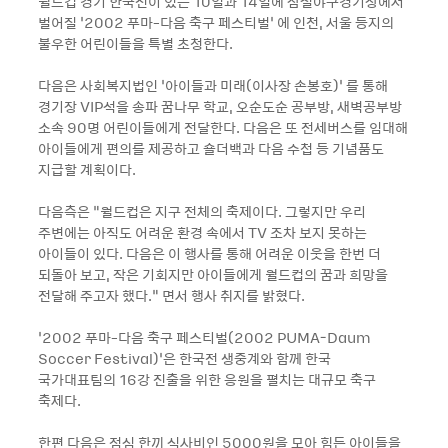
월드컵 경기 한국전이 있는 10일과 14일에 잠실야구경기장에서
벌어질 ‘2002 푸마-다음 축구 페스티벌’ 에 인천, 서울 등지의
불우한 어린이들을 특별 초청한다.
다음은 사회복지법인 ‘아이들과 미래(이사장 손봉호)’ 를 통해
경기장 VIP석을 송파 꿈나무 학교, 오순도순 공부방, 새벽공부방
소속 90명 어린이들에게 전달한다. 다음은 또 전세버스를 임대해
아이들에게 편의를 제공하고 숄더백과 다음 수첩 등 기념품도
지급할 계획이다.
다음측은 “월드컵은 지구 전체의 축제이다. 그렇지만 우리
주변에는 아직도 어려운 환경 속에서 TV 조차 보지 못하는
아이들이 있다. 다음은 이 행사를 통해 어려운 이웃을 한번 더
되돌아 보고, 작은 기회지만 아이들에게 월드컵의 꿈과 희망을
전달해 주고자 했다.” 면서 행사 취지를 밝혔다.
‘2002 푸마-다음 축구 페스티벌(2002 PUMA-Daum
Soccer Festival)’은 한국전 생중계와 함께 한국
국가대표팀의 16강 진출을 위한 응원을 펼치는 대규모 축구
축제다.
한편 다음은 점심 한끼 식사비인 5000원을 모아 힘든 아이들을