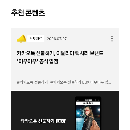
추천 콘텐츠
보도자료
2026.07.27
카카오톡 선물하기, 이탈리아 럭셔리 브랜드
'미우미우' 공식 입점
#카카오톡 선물하기
#카카오톡 선물하기 LuX 미우미우 입점
#선물하기