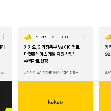
보도자료
2026.08.06
셔리
카카오, 과기정통부 ‘AI 에이전트
카카
마켓플레이스 개발 지원 사업’
98
수행자로 선정
입점
#카카오
#선물하기 LuX
#AI마켓플레이스
#선물하기 미우미우 입점
#과기정통부
#MiuMiu
#2