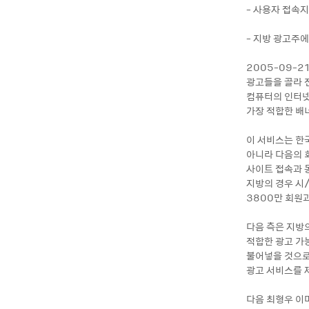
- 사용자 접속지
- 지방 광고주
2005-09-2
광고들을 골라 
컴퓨터의 인터넷
가장 적합한 배
이 서비스는 한
아니라 다음의 
사이트 접속과 
지방의 경우 시
3800만 회원
다음 측은 지방
적합한 광고 가
불어넣을 것으로
광고 서비스를 
다음 최형우 이