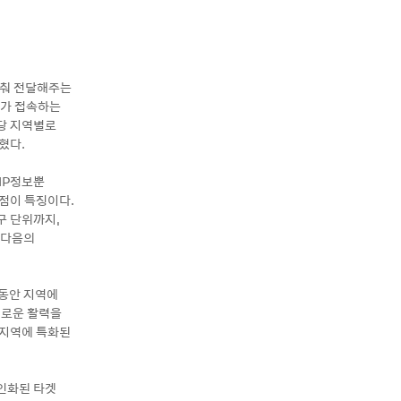
 맞춰 전달해주는
자가 접속하는
해당 지역별로
혔다.
IP정보뿐
 점이 특징이다.
구 단위까지,
 다음의
 동안 지역에
새로운 활력을
 지역에 특화된
인화된 타겟