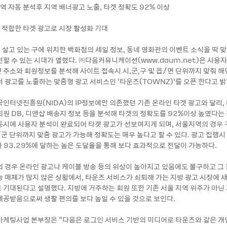
역 자동 분석후 지역 배너광고 노출, 타겟 정확도 92% 이상
에 적합한 타겟 광고로 시장 활성화 기대
1 살고 있는 구에 위치한 백화점의 세일 정보, 동네 영화관의 이벤트 소식을 딱
전할 수 있는 시대가 열렸다. ㈜다음커뮤니케이션(www.daum.net)은 사용
 주소와 회원정보를 분석해 사이트 접속시 시,군,구 및 읍/면 단위까지 맞춰 
너 광고를 노출하는 맞춤형 광고 서비스인 ‘타운즈(TOWNZ)’를 오픈 한다고 밝
국인터넷진흥원(NIDA)의 IP정보에만 의존했던 기존 온라인 타겟 광고와 달리, 
회원 DB, 디앤샵 배송지 정보 등을 분석해 타겟의 정확도를 92%이상 높였다는
동시에 사용자 분석이 완료되어 타겟 광고가 선보여지게 되며, 서울지역의 경우 
/군 단위까지 맞춤 광고가 가능해 정확도는 매우 높다고 할 수 있다. 광고 집행시
과 93.29%에 달하는 높은 도달율을 통해 보다 효과적으로 전달이 가능하다.
의 경우 온라인 광고나 케이블 방송 등의 위상이 높아지고 있음에도 불구하고 그
능 매체가 많지 않은 상황에서, 타운즈 서비스가 쇠퇴해 가는 지방 광고 시장에 
 기대된다고 설명했다. 지방에 거주하는 회원 또한 기존 서울 지역 위주가 아닌
제공받음으로써 생활 편의를 보다 높일 수 있을 것으로 보인다.
마케팅사업 본부장은 “다음은 로그인 서비스 기반의 미디어로 타운즈와 같은 개