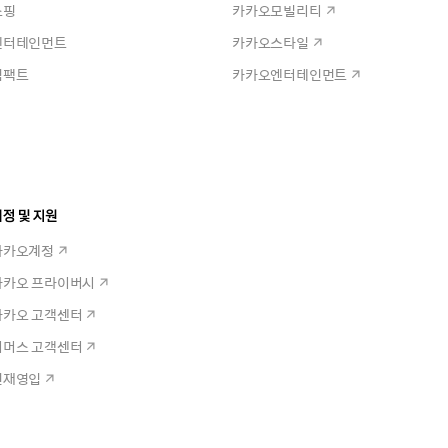
쇼핑
카카오모빌리티
엔터테인먼트
카카오스타일
임팩트
카카오엔터테인먼트
정 및 지원
카카오계정
카카오 프라이버시
카카오 고객센터
커머스 고객센터
인재영입